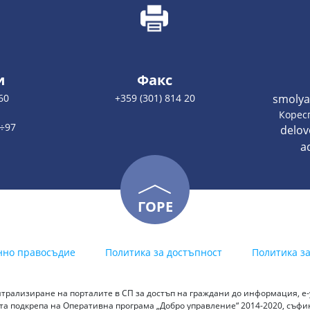
и
Факс
60
+359 (301) 814 20
smolya
:
Корес
2÷97
delo
a
ГОРЕ
нно правосъдие
Политика за достъпност
Политика з
трализиране на порталите в СП за достъп на граждани до информация, е-у
а подкрепа на Оперативна програма „Добро управление“ 2014-2020, съф