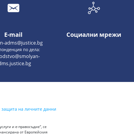
E-mail
Социални мрежи
n-adms@justice.bg
понденция по дела:
vodstvo@smolyan-
dms.justice.bg
а защита на личните данни
слуги и е-правосъдие“, се
инансирана от Европейския