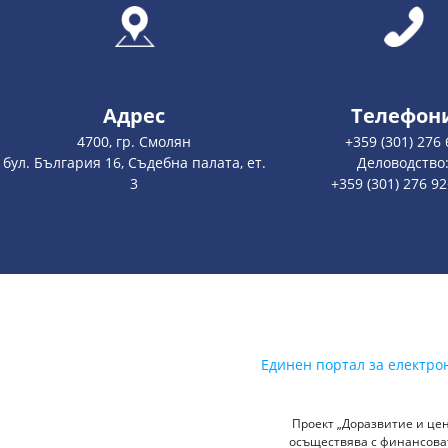
Адрес
Телефон
4700, гр. Смолян
+359 (301) 276 
бул. България 16, Съдебна палата, ет.
Деловодство
3
+359 (301) 276 9
Единен портал за електро
Проект „Доразвитие и цен
осъществява с финансоват