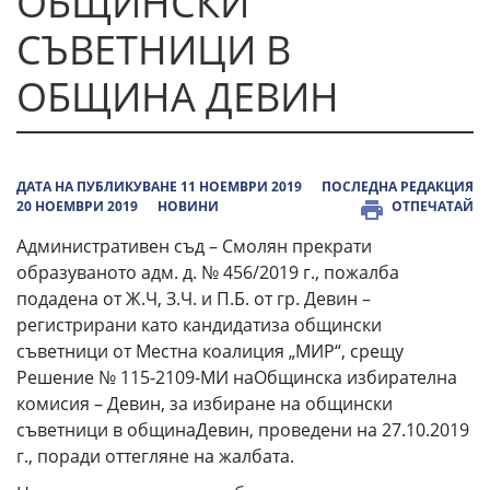
ОБЩИНСКИ
СЪВЕТНИЦИ В
ОБЩИНА ДЕВИН
ДАТА НА ПУБЛИКУВАНЕ 11 НОЕМВРИ 2019
ПОСЛЕДНА РЕДАКЦИЯ
20 НОЕМВРИ 2019
НОВИНИ
ОТПЕЧАТАЙ
Административен съд – Смолян прекрати
образуваното адм. д. № 456/2019 г., пожалба
подадена от Ж.Ч, З.Ч. и П.Б. от гр. Девин –
регистрирани като кандидатиза общински
съветници от Местна коалиция „МИР“, срещу
Решение № 115-2109-МИ наОбщинска избирателна
комисия – Девин, за избиране на общински
съветници в общинаДевин, проведени на 27.10.2019
г., поради оттегляне на жалбата.