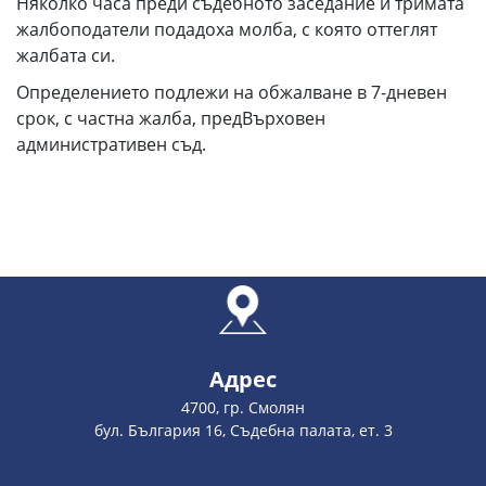
Няколко часа преди съдебното заседание и тримата
жалбоподатели подадоха молба, с която оттеглят
жалбата си.
Определението подлежи на обжалване в 7-дневен
срок, с частна жалба, предВърховен
административен съд.
Адрес
4700, гр. Смолян
бул. България 16, Съдебна палата, ет. 3