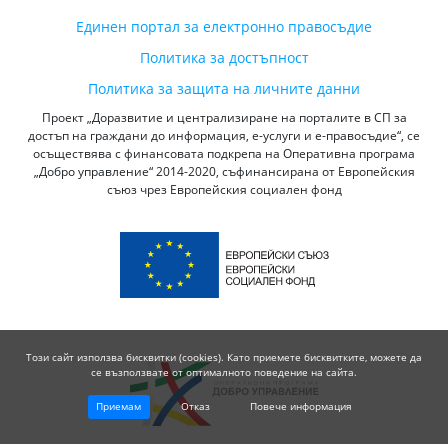
Единен портал за електронно правосъдие
Политика за достъпност
Политика за защита на личните данни
Проект „Доразвитие и централизиране на порталите в СП за
достъп на граждани до информация, е-услуги и е-правосъдие“, се
осъществява с финансовата подкрепа на Оперативна програма
„Добро управление“ 2014-2020, съфинансирана от Европейския
съюз чрез Европейския социален фонд
Този сайт използва бисквитки (cookies). Като приемете бисквитките, можете да
се възползвате от оптималното поведение на сайта.
Приемам
Отказ
Повече информация