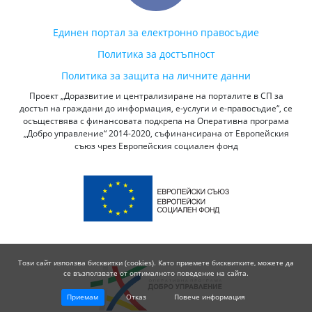
Единен портал за електронно правосъдие
Политика за достъпност
Политика за защита на личните данни
Проект „Доразвитие и централизиране на порталите в СП за
достъп на граждани до информация, е-услуги и е-правосъдие“, се
осъществява с финансовата подкрепа на Оперативна програма
„Добро управление“ 2014-2020, съфинансирана от Европейския
съюз чрез Европейския социален фонд
Този сайт използва бисквитки (cookies). Като приемете бисквитките, можете да
се възползвате от оптималното поведение на сайта.
Приемам
Отказ
Повече информация