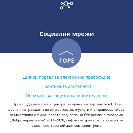
Социални мрежи
ГОРЕ
Единен портал за електронно правосъдие
Политика за достъпност
Политика за защита на личните данни
Проект „Доразвитие и централизиране на порталите в СП за
достъп на граждани до информация, е-услуги и е-правосъдие“, се
осъществява с финансовата подкрепа на Оперативна програма
„Добро управление“ 2014-2020, съфинансирана от Европейския
съюз чрез Европейския социален фонд