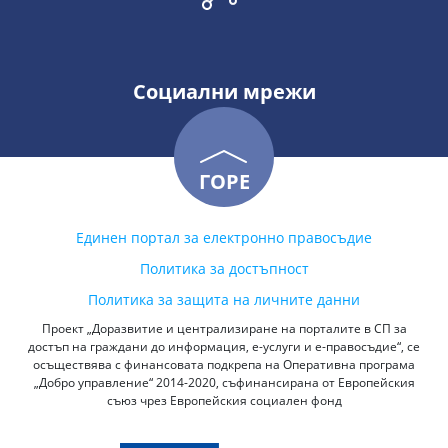
Социални мрежи
ГОРЕ
Единен портал за електронно правосъдие
Политика за достъпност
Политика за защита на личните данни
Проект „Доразвитие и централизиране на порталите в СП за
достъп на граждани до информация, е-услуги и е-правосъдие“, се
осъществява с финансовата подкрепа на Оперативна програма
„Добро управление“ 2014-2020, съфинансирана от Европейския
съюз чрез Европейския социален фонд