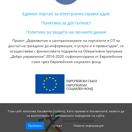
Единен портал за електронно правосъдие
Политика за достъпност
Политика за защита на личните данни
Проект „Доразвитие и централизиране на порталите в СП за
достъп на граждани до информация, е-услуги и е-правосъдие“, се
осъществява с финансовата подкрепа на Оперативна програма
„Добро управление“ 2014-2020, съфинансирана от Европейския
съюз чрез Европейския социален фонд
Този сайт използва бисквитки (cookies). Като приемете бисквитките, можете да
се възползвате от оптималното поведение на сайта.
Приемам
Отказ
Повече информация