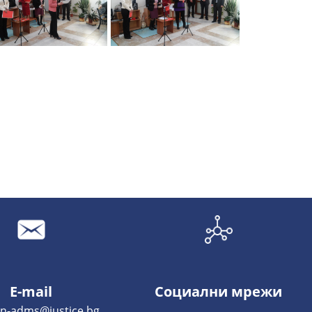
E-mail
Социални мрежи
n-adms@justice.bg