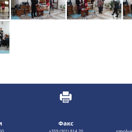
и
Факс
60
+359 (301) 814 20
smolya