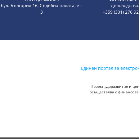
бул. България 16, Съдебна палата, ет.
Деловодство
3
+359 (301) 276 9
Единен портал за електро
Проект „Доразвитие и цен
осъществява с финансоват