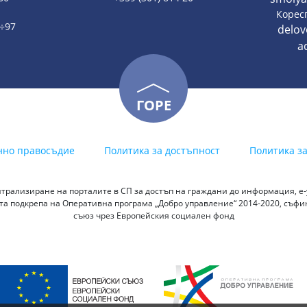
:
Корес
2÷97
delo
a
ГОРЕ
нно правосъдие
Политика за достъпност
Политика з
трализиране на порталите в СП за достъп на граждани до информация, е-у
а подкрепа на Оперативна програма „Добро управление“ 2014-2020, съф
съюз чрез Европейския социален фонд