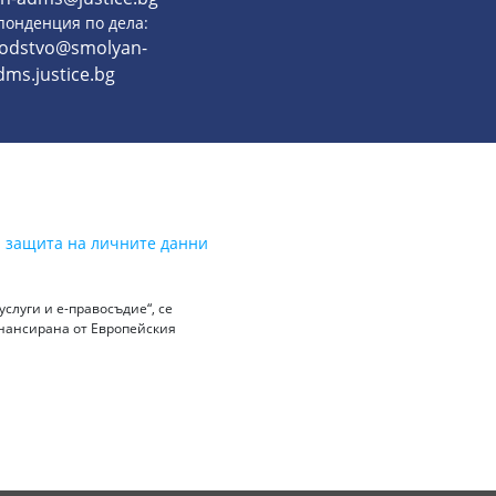
понденция по дела:
vodstvo@smolyan-
dms.justice.bg
а защита на личните данни
слуги и е-правосъдие“, се
инансирана от Европейския