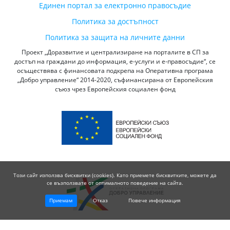
Единен портал за електронно правосъдие
Политика за достъпност
Политика за защита на личните данни
Проект „Доразвитие и централизиране на порталите в СП за
достъп на граждани до информация, е-услуги и е-правосъдие“, се
осъществява с финансовата подкрепа на Оперативна програма
„Добро управление“ 2014-2020, съфинансирана от Европейския
съюз чрез Европейския социален фонд
Този сайт използва бисквитки (cookies). Като приемете бисквитките, можете да
се възползвате от оптималното поведение на сайта.
Приемам
Отказ
Повече информация