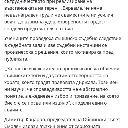
сътрудничеството при реализиране на
възстановката на терен. „Вярваме, че няма
невъзнаграден труд и че съвместните ни усилия
водят до взаимна удовлетвореност и гордост“,
сподели председателя на съда.
Учениците проведоха същинско съдебно следствие
в съдебната зала и две съдебни инстанции се
произнесоха с решения, които мотивираха пред
публиката.
„За нас бе изключително преживяване да облечем
съдийските тоги и да усетим отговорността на
хората, които градят правовата държава. Този ден
ни научи, че справедливостта не е абстрактно
понятие, а ежедневен избор и призвание, на което
Вие сте се посветили изцяло“, сподели един от
съдиите.
Димитър Кацаров, председател на Общински съвет
Смолян изрази възхищение от сериозната