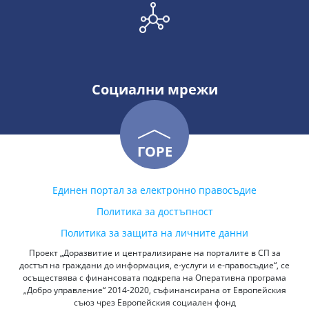
Социални мрежи
ГОРЕ
Единен портал за електронно правосъдие
Политика за достъпност
Политика за защита на личните данни
Проект „Доразвитие и централизиране на порталите в СП за
достъп на граждани до информация, е-услуги и е-правосъдие“, се
осъществява с финансовата подкрепа на Оперативна програма
„Добро управление“ 2014-2020, съфинансирана от Европейския
съюз чрез Европейския социален фонд