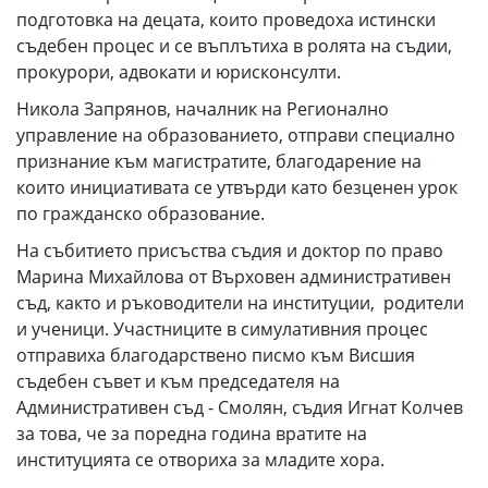
подготовка на децата, които проведоха истински
съдебен процес и се въплътиха в ролята на съдии,
прокурори, адвокати и юрисконсулти.
Никола Запрянов, началник на Регионално
управление на образованието, отправи специално
признание към магистратите, благодарение на
които инициативата се утвърди като безценен урок
по гражданско образование.
На събитието присъства съдия и доктор по право
Марина Михайлова от Върховен административен
съд, както и ръководители на институции, родители
и ученици. Участниците в симулативния процес
отправиха благодарствено писмо към Висшия
съдебен съвет и към председателя на
Административен съд - Смолян, съдия Игнат Колчев
за това, че за поредна година вратите на
институцията се отвориха за младите хора.