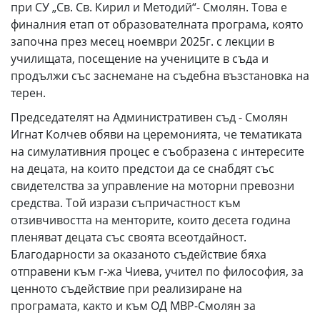
при СУ „Св. Св. Кирил и Методий“- Смолян. Това е
финалния етап от образователната програма, която
започна през месец ноември 2025г. с лекции в
училищата, посещение на учениците в съда и
продължи със заснемане на съдебна възстановка на
терен.
Председателят на Административен съд - Смолян
Игнат Колчев обяви на церемонията, че тематиката
на симулативния процес е съобразена с интересите
на децата, на които предстои да се снабдят със
свидетелства за управление на моторни превозни
средства. Той изрази съпричастност към
отзивчивостта на менторите, които десета година
пленяват децата със своята всеотдайност.
Благодарности за оказаното съдействие бяха
отправени към г-жа Чиева, учител по философия, за
ценното съдействие при реализиране на
програмата, както и към ОД МВР-Смолян за