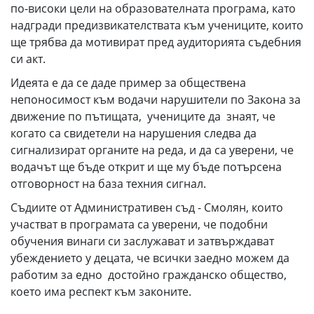
по-високи цели на образователната програма, като
надгради предизвикателствата към учениците, които
ще трябва да мотивират пред аудиторията съдебния
си акт.
Идеята е да се даде пример за обществена
непоносимост към водачи нарушители по Закона за
движение по пътищата, учениците да знаят, че
когато са свидетели на нарушения следва да
сигнализират органите на реда, и да са уверени, че
водачът ще бъде открит и ще му бъде потърсена
отговорност на база техния сигнал.
Съдиите от Административен съд - Смолян, които
участват в програмата са уверени, че подобни
обучения винаги си заслужават и затвърждават
убеждението у децата, че всички заедно можем да
работим за едно достойно гражданско общество,
което има респект към законите.