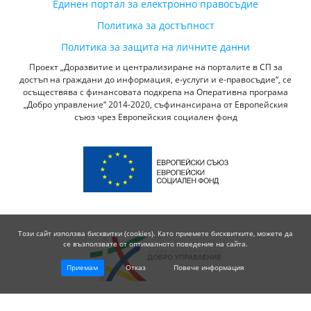
Единен портал за електронно правосъдие
Политика за достъпност
Политика за защита на личните данни
Проект „Доразвитие и централизиране на порталите в СП за
достъп на граждани до информация, е-услуги и е-правосъдие“, се
осъществява с финансовата подкрепа на Оперативна програма
„Добро управление“ 2014-2020, съфинансирана от Европейския
съюз чрез Европейския социален фонд
Този сайт използва бисквитки (cookies). Като приемете бисквитките, можете да
се възползвате от оптималното поведение на сайта.
Приемам
Отказ
Повече информация
© 2026 Висш Съдебен Съвет - Република България