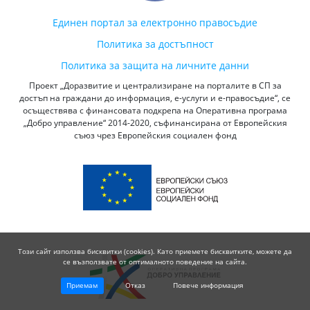
Единен портал за електронно правосъдие
Политика за достъпност
Политика за защита на личните данни
Проект „Доразвитие и централизиране на порталите в СП за
достъп на граждани до информация, е-услуги и е-правосъдие“, се
осъществява с финансовата подкрепа на Оперативна програма
„Добро управление“ 2014-2020, съфинансирана от Европейския
съюз чрез Европейския социален фонд
Този сайт използва бисквитки (cookies). Като приемете бисквитките, можете да
се възползвате от оптималното поведение на сайта.
Приемам
Отказ
Повече информация