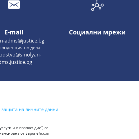
E-mail
Социални мрежи
n-adms@justice.bg
понденция по дела:
vodstvo@smolyan-
dms.justice.bg
а защита на личните данни
слуги и е-правосъдие“, се
инансирана от Европейския