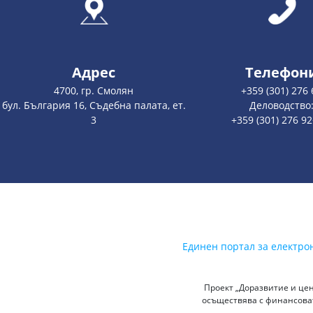
Адрес
Телефон
4700, гр. Смолян
+359 (301) 276 
бул. България 16, Съдебна палата, ет.
Деловодство
3
+359 (301) 276 9
Единен портал за електро
Проект „Доразвитие и цен
осъществява с финансоват