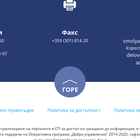
и
Факс
60
+359 (301) 814 20
smolya
:
Корес
2÷97
delo
a
ГОРЕ
нно правосъдие
Политика за достъпност
Политика з
трализиране на порталите в СП за достъп на граждани до информация, е-у
а подкрепа на Оперативна програма „Добро управление“ 2014-2020, съф
съюз чрез Европейския социален фонд