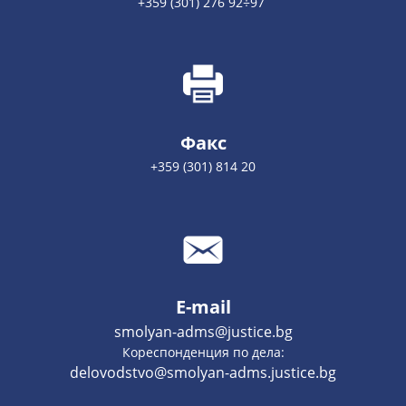
+359 (301) 276 92÷97
Факс
+359 (301) 814 20
E-mail
smolyan-adms@justice.bg
Кореспонденция по дела:
delovodstvo@smolyan-adms.justice.bg