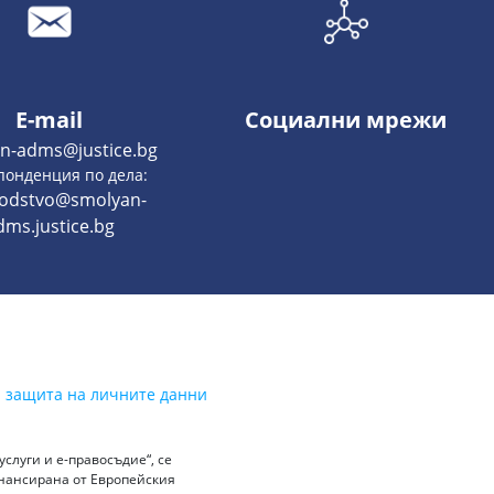
E-mail
Социални мрежи
n-adms@justice.bg
понденция по дела:
vodstvo@smolyan-
dms.justice.bg
а защита на личните данни
слуги и е-правосъдие“, се
инансирана от Европейския