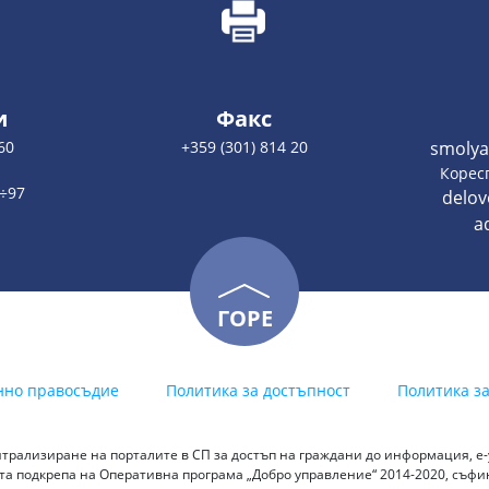
и
Факс
60
+359 (301) 814 20
smolya
:
Корес
2÷97
delo
a
ГОРЕ
нно правосъдие
Политика за достъпност
Политика з
трализиране на порталите в СП за достъп на граждани до информация, е-у
а подкрепа на Оперативна програма „Добро управление“ 2014-2020, съф