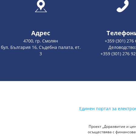
Адрес
Телефон
4700, гр. Смолян
+359 (301) 276 
бул. България 16, Съдебна палата, ет.
Деловодство
3
+359 (301) 276 9
Единен портал за електро
Проект „Доразвитие и цен
осъществява с финансоват