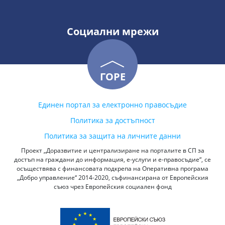
Социални мрежи
ГОРЕ
Единен портал за електронно правосъдие
Политика за достъпност
Политика за защита на личните данни
Проект „Доразвитие и централизиране на порталите в СП за
достъп на граждани до информация, е-услуги и е-правосъдие“, се
осъществява с финансовата подкрепа на Оперативна програма
„Добро управление“ 2014-2020, съфинансирана от Европейския
съюз чрез Европейския социален фонд